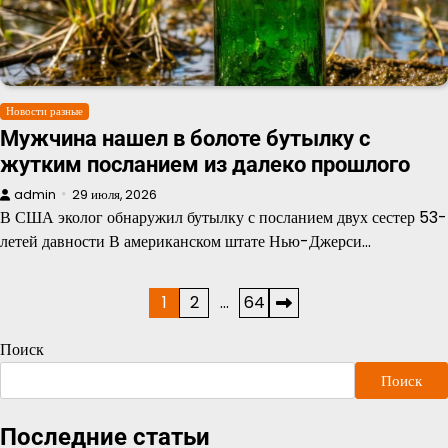
Новости разные
Мужчина нашел в болоте бутылку с
жутким посланием из далеко прошлого
admin
29 июля, 2026
В США эколог обнаружил бутылку с посланием двух сестер 53-
летей давности В американском штате Нью-Джерси…
Пагинация
1
2
…
64
записей
Поиск
Поиск
Последние статьи