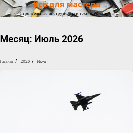
Всё для мастера
Перейти
к
Строительные инструменты и техника для дома
содержимому
Месяц:
Июль 2026
Главная
2026
Июль