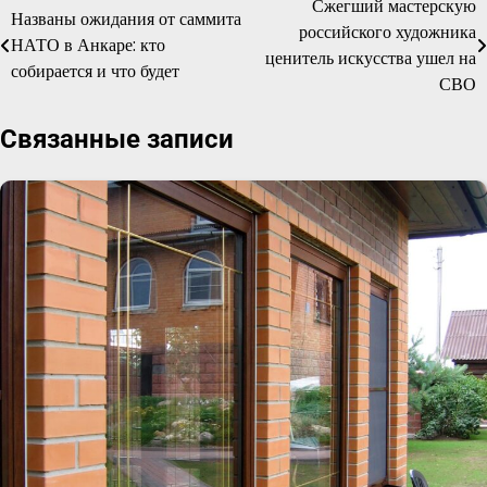
Сжегший мастерскую
Навигация
Названы ожидания от саммита
российского художника
НАТО в Анкаре: кто
по
ценитель искусства ушел на
собирается и что будет
СВО
записям
Связанные записи