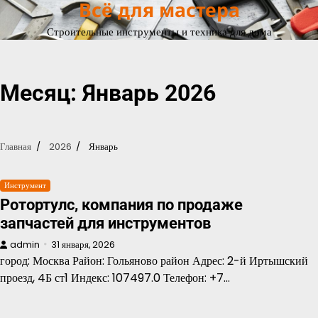
Всё для мастера
Перейти
к
Строительные инструменты и техника для дома
содержимому
Месяц:
Январь 2026
Главная
2026
Январь
Инструмент
Ротортулс, компания по продаже
запчастей для инструментов
admin
31 января, 2026
город: Москва Район: Гольяново район Адрес: 2-й Иртышский
проезд, 4Б ст1 Индекс: 107497.0 Телефон: +7…