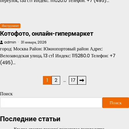
переулок, 13а ст1 Индекс: 111020.0 Телефон: +7 (495)…
Инструмент
Котофото, онлайн-гипермаркет
admin
31 января, 2026
город: Москва Район: Южнопортовый район Адрес:
Велозаводская улица, 13 ст1 Индекс: 115280.0 Телефон: +7
(495)…
Пагинация
1
2
…
17
записей
Поиск
Поиск
Последние статьи
Крыша своими руками: пошаговое руководство