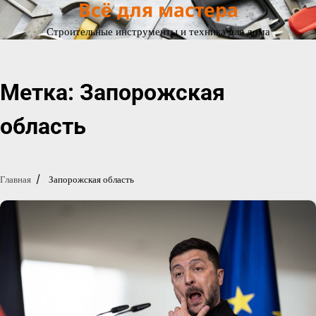
Всё для мастера
Перейти
к
Строительные инструменты и техника для дома
содержимому
Метка:
Запорожская
область
Главная
Запорожская область