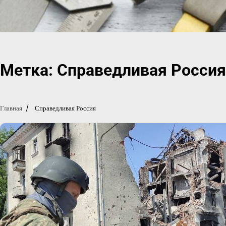
Перейти
к
содержимому
Метка:
Справедливая Россия
Главная
Справедливая Россия