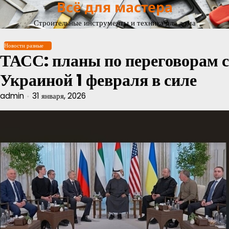
Всё для мастера
Перейти
к
Строительные инструменты и техника для дома
содержимому
Новости разные
ТАСС: планы по переговорам с
Украиной 1 февраля в силе
admin
31 января, 2026