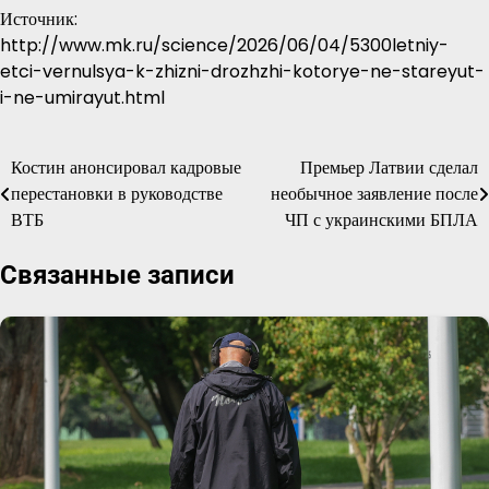
Источник:
http://www.mk.ru/science/2026/06/04/5300letniy-
etci-vernulsya-k-zhizni-drozhzhi-kotorye-ne-stareyut-
i-ne-umirayut.html
Костин анонсировал кадровые
Премьер Латвии сделал
Навигация
перестановки в руководстве
необычное заявление после
по
ВТБ
ЧП с украинскими БПЛА
записям
Связанные записи