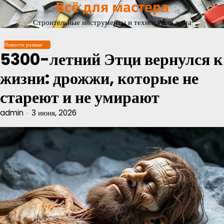
Всё для мастера
Перейти
к
Строительные инструменты и техника для дома
содержимому
Новости разные
5300-летний Этци вернулся к
жизни: дрожжи, которые не
стареют и не умирают
admin
3 июня, 2026