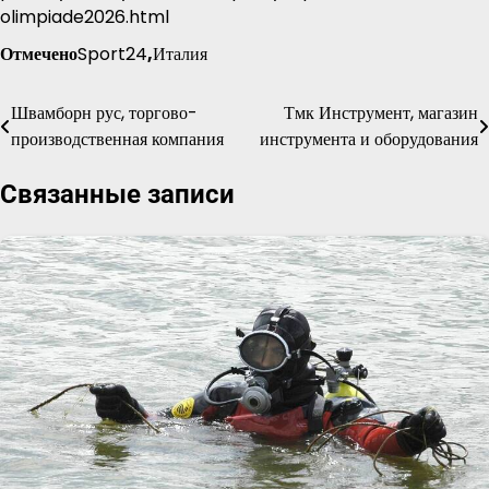
olimpiade2026.html
Отмечено
Sport24
,
Италия
Швамборн рус, торгово-
Тмк Инструмент, магазин
Навигация
производственная компания
инструмента и оборудования
по
Связанные записи
записям