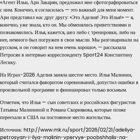
«Агент Ильи, Ари Закарян, предложил мне сфотографироваться
с ним. Конечно, я согласилась — это важный для меня момент.
Ари представил нас друг другу: «Это Аделия! Это Илья!» — я,
конечно, уже знала, кто он. Мы обменялись приветствиями и
познакомились. Илья, кажется, шел либо с тренировки, либо на
нее, немного был погружен в свои мысли. Мы разговаривали на
русском, и он говорит на нем очень хорошо», — рассказала
Петросян в интервью корреспонденту Sport24 Константину
Лесику.
На Играх-2026 Аделия заняла шестое место. Илья Малинин,
который считался фаворитом соревнований, допустил ошибки в
произвольной программе и финишировал только восьмым.
Отметим, что Илья — сын советских и российских фигуристов
Татьяны Малининой и Романа Скорнякова, которые позже
переехали в США на постоянное место жительства.
Источник: http://www.mk.ru/sport/2026/02/21/adeliya-
petrosyan-i-ilya-malinin-vpervye-poobshhalis-na-