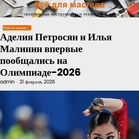
Всё для мастера
Перейти
к
Строительные инструменты и техника для дома
содержимому
Новости разные
Аделия Петросян и Илья
Малинин впервые
пообщались на
Олимпиаде-2026
admin
21 февраля, 2026