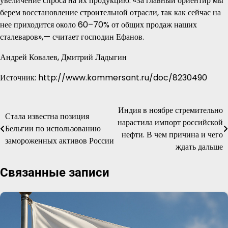
увеличение спроса на их продукцию. «За главный ориентир мы
берем восстановление строительной отрасли, так как сейчас на
нее приходится около 60–70% от общих продаж наших
сталеваров»,— считает господин Ефанов.
Андрей Ковалев, Дмитрий Ладыгин
Источник: http://www.kommersant.ru/doc/8230490
Индия в ноябре стремительно
Навигация
Стала известна позиция
нарастила импорт российской
Бельгии по использованию
по
нефти. В чем причина и чего
замороженных активов России
ждать дальше
записям
Связанные записи