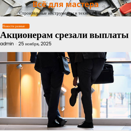
Всё для мастера
Перейти
к
Строительные инструменты и техника для дома
содержимому
Новости разные
Акционерам срезали выплаты
admin
25 ноября, 2025