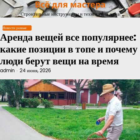
Всё для мастера
Перейти
к
Строительные инструменты и техника для дома
содержимому
Новости разные
Аренда вещей все популярнее:
какие позиции в топе и почему
люди берут вещи на время
admin
24 июня, 2026