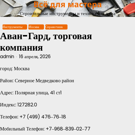
Всё для мастера
Перейти
к
Строительные инструменты и техника для дома
содержимому
Инструменты
Москва
Справочник
Аван-Гард, торговая
компания
admin
16 апреля, 2026
город: Москва
Район: Северное Медведково район
Адрес: Полярная улица, 41 ст1
Индекс: 127282.0
Телефон: +7 (499) 476‒76‒18
Мобильный Телефон: +7‒968‒839‒02‒77