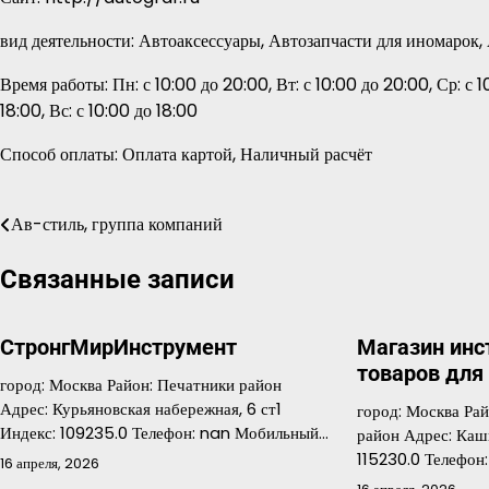
вид деятельности: Автоаксессуары, Автозапчасти для иномаро
Время работы: Пн: с 10:00 до 20:00, Вт: с 10:00 до 20:00, Ср: с 1
18:00, Вс: с 10:00 до 18:00
Способ оплаты: Оплата картой, Наличный расчёт
Ав-стиль, группа компаний
Навигация
по
Связанные записи
записям
СтронгМирИнструмент
Магазин инс
товаров для
город: Москва Район: Печатники район
Адрес: Курьяновская набережная, 6 ст1
город: Москва Ра
Индекс: 109235.0 Телефон: nan Мобильный…
район Адрес: Каши
115230.0 Телефо
16 апреля, 2026