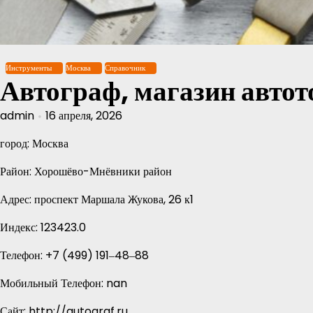
Перейти
к
содержимому
Инструменты
Москва
Справочник
Автограф, магазин автот
admin
16 апреля, 2026
город: Москва
Район: Хорошёво-Мнёвники район
Адрес: проспект Маршала Жукова, 26 к1
Индекс: 123423.0
Телефон: +7 (499) 191‒48‒88
Мобильный Телефон: nan
Сайт: http://autograf.ru