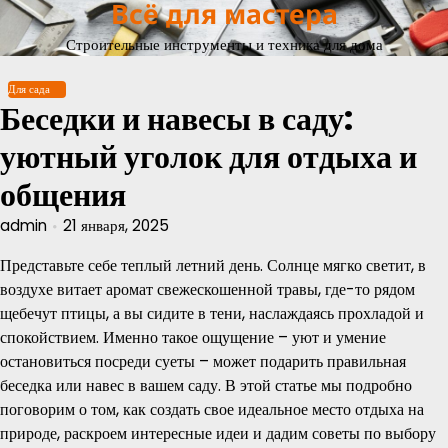
Всё для мастера
Перейти
к
Строительные инструменты и техника для дома
содержимому
Для сада
Беседки и навесы в саду:
уютный уголок для отдыха и
общения
admin
21 января, 2025
Представьте себе теплый летний день. Солнце мягко светит, в
воздухе витает аромат свежескошенной травы, где-то рядом
щебечут птицы, а вы сидите в тени, наслаждаясь прохладой и
спокойствием. Именно такое ощущение – уют и умение
остановиться посреди суеты – может подарить правильная
беседка или навес в вашем саду. В этой статье мы подробно
поговорим о том, как создать свое идеальное место отдыха на
природе, раскроем интересные идеи и дадим советы по выбору