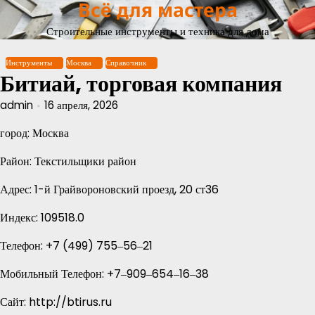
Всё для мастера
Перейти
к
Строительные инструменты и техника для дома
содержимому
Инструменты
Москва
Справочник
Битиай, торговая компания
admin
16 апреля, 2026
город: Москва
Район: Текстильщики район
Адрес: 1-й Грайвороновский проезд, 20 ст36
Индекс: 109518.0
Телефон: +7 (499) 755‒56‒21
Мобильный Телефон: +7‒909‒654‒16‒38
Сайт: http://btirus.ru