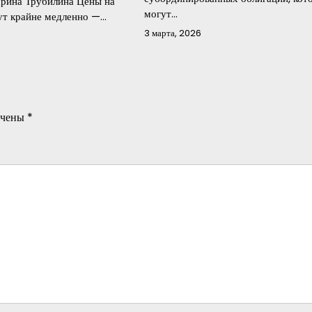
рина Трубилина Цены на
могут…
ут крайне медленно —…
3 марта, 2026
ечены
*