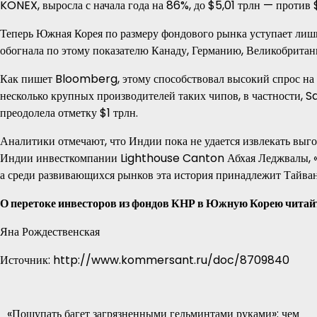
KONEX, выросла с начала года на 86%, до $5,01 трлн — против 
Теперь Южная Корея по размеру фондового рынка уступает лишь
обогнала по этому показателю Канаду, Германию, Великобрита
Как пишет Bloomberg, этому способствовал высокий спрос на 
несколько крупных производителей таких чипов, в частности, 
преодолела отметку $1 трлн.
Аналитики отмечают, что Индии пока не удается извлекать выго
Индии инвесткомпании Lighthouse Canton Абхая Леджвалы, «И
а среди развивающихся рынков эта история принадлежит Тайван
О перетоке инвесторов из фондов КНР в Южную Корею читайт
Яна Рождественская
Источник: http://www.kommersant.ru/doc/8709840
Навигация
«Пощупать багет загрязненными гельминтами руками»: чем