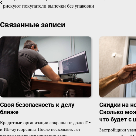
рискуют покупатели выпечки без упаковки
по
записям
Связанные записи
Скидки на н
Своя безопасность к делу
Сколько мож
ближе
что будет с
Кредитные организации сокращают долю IT-
и ИБ-аутсорсинга После нескольких лет
Застройщики увел
планомерного наращивания доли