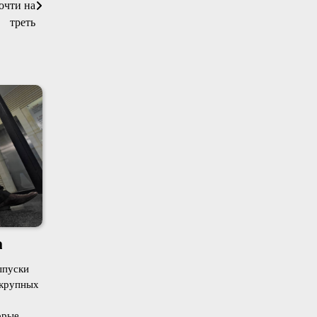
очти на
треть
а
ыпуски
 крупных
орые