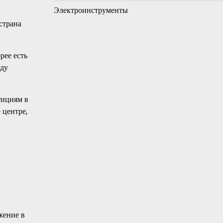
Электроинструменты
страна
рее есть
оду
тициям в
 центре,
жение в