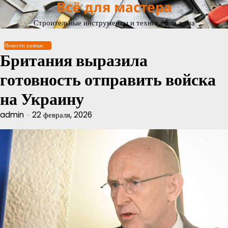
Всё для мастера
Перейти
к
Строительные инструменты и техника для дома
содержимому
Новости разные
Британия выразила
готовность отправить войска
на Украину
admin
22 февраля, 2026