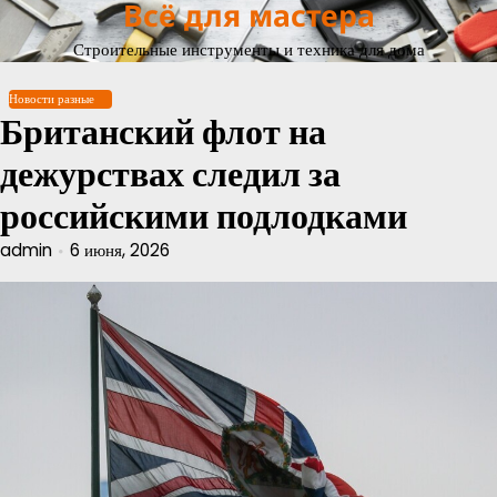
Всё для мастера
Перейти
к
Строительные инструменты и техника для дома
содержимому
Новости разные
Британский флот на
дежурствах следил за
российскими подлодками
admin
6 июня, 2026