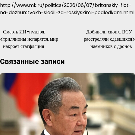
http://www.mk.ru/politics/2026/06/07/britanskiy-flot-
na-dezhurstvakh-sledil-za-rossiyskimi-podlodkami.html
Смерть ИИ-пузыря:
Добивали своих: ВСУ
Навигация
триллионы испарятся, мир
расстреляли сдавшихся
по
накроет стагфляция
наемников с дронов
записям
Связанные записи