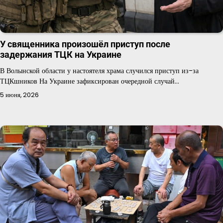
У священника произошёл приступ после
задержания ТЦК на Украине
В Волынской области у настоятеля храма случился приступ из-за
ТЦКшников На Украине зафиксирован очередной случай…
5 июня, 2026