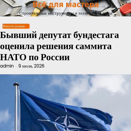
Всё для мастера
Перейти
к
Строительные инструменты и техника для дома
содержимому
Новости разные
Бывший депутат бундестага
оценила решения саммита
НАТО по России
admin
9 июля, 2026