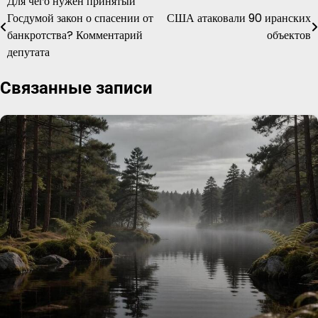
Для чего нужен принятый
Навигация
Госдумой закон о спасении от
США атаковали 90 иранских
по
банкротства? Комментарий
объектов
депутата
записям
Связанные записи