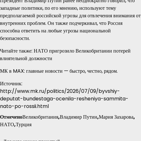
Президент Владимир Путин ранее неоднократно говорил, что
западные политики, по его мнению, используют тему
предполагаемой российской угрозы для отвлечения внимания от
внутренних проблем. Он также подчеркивал, что Россия
способна ответить на любые угрозы национальной
безопасности.
Читайте также: НАТО пригрозило Великобритании потерей
влиятельной должности
МК в MAX: главные новости — быстро, честно, рядом.
Источник:
http://www.mk.ru/politics/2026/07/09/byvshiy-
deputat-bundestaga-ocenila-resheniya-sammita-
nato-po-rossii.html
Отмечено
Великобритания
,
Владимир Путин
,
Мария Захарова
,
НАТО
,
Турция