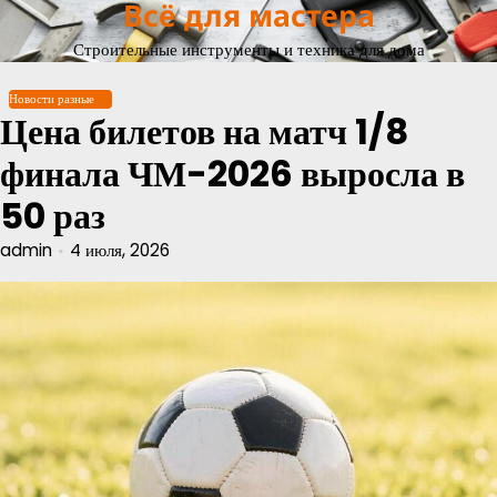
Всё для мастера
Перейти
к
Строительные инструменты и техника для дома
содержимому
Новости разные
Цена билетов на матч 1/8
финала ЧМ-2026 выросла в
50 раз
admin
4 июля, 2026