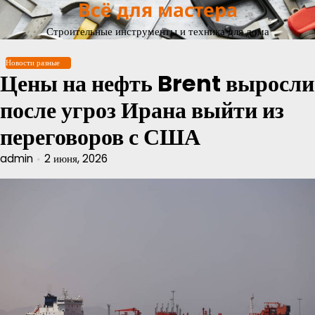
Всё для мастера
Перейти
к
Строительные инструменты и техника для дома
содержимому
Новости разные
Цены на нефть Brent выросли
после угроз Ирана выйти из
переговоров с США
admin
2 июня, 2026