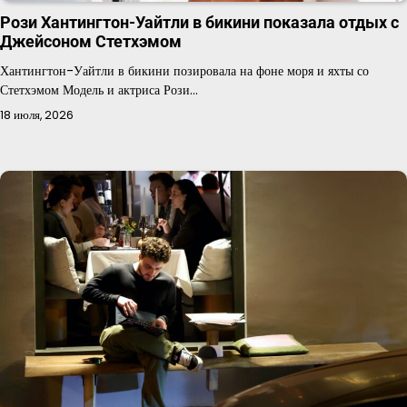
Рози Хантингтон-Уайтли в бикини показала отдых с
Джейсоном Стетхэмом
Хантингтон-Уайтли в бикини позировала на фоне моря и яхты со
Стетхэмом Модель и актриса Рози…
18 июля, 2026