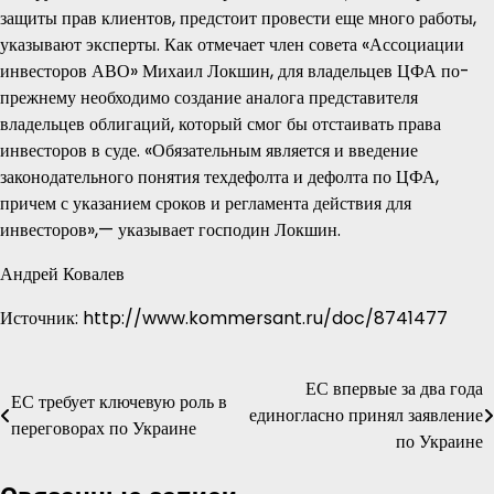
защиты прав клиентов, предстоит провести еще много работы,
указывают эксперты. Как отмечает член совета «Ассоциации
инвесторов АВО» Михаил Локшин, для владельцев ЦФА по-
прежнему необходимо создание аналога представителя
владельцев облигаций, который смог бы отстаивать права
инвесторов в суде. «Обязательным является и введение
законодательного понятия техдефолта и дефолта по ЦФА,
причем с указанием сроков и регламента действия для
инвесторов»,— указывает господин Локшин.
Андрей Ковалев
Источник: http://www.kommersant.ru/doc/8741477
ЕС впервые за два года
Навигация
ЕС требует ключевую роль в
единогласно принял заявление
переговорах по Украине
по
по Украине
записям