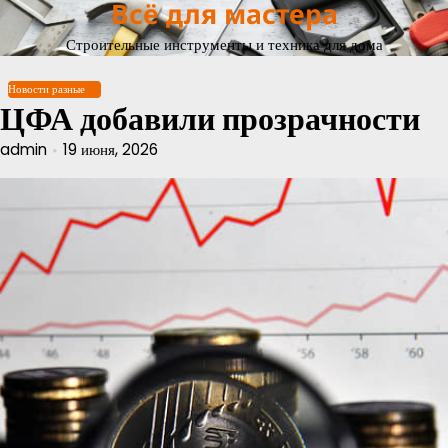
Всё для мастера
Перейти
к
Строительные инструменты и техника для дома
содержимому
Новости разные
ЦФА добавили прозрачности
admin
19 июня, 2026