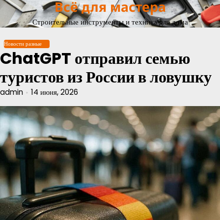
Всё для мастера
Перейти
к
Строительные инструменты и техника для дома
содержимому
Новости разные
ChatGPT отправил семью
туристов из России в ловушку
admin
14 июня, 2026