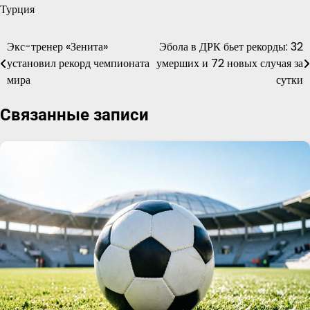
Турция
Экс-тренер «Зенита»
Эбола в ДРК бьет рекорды: 32
Навигация
установил рекорд чемпионата
умерших и 72 новых случая за
по
мира
сутки
записям
Связанные записи