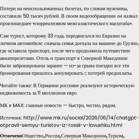
Потери на неиспользованных билетах, по словам мужчины,
составили 50 тысяч рублей. В своем видеообращении он назвал
произошедшее «сюрреализмом межгалактического масштаба».
Сам турист, которому 33 года, передвигался по Евразии на
личном автомобиле: сначала семья доехала на машине до Грузии,
где оставила транспорт, после чего продолжила путешествие
авиаперелетами. Отель и транспорт в Северной Македонии
были забронированы заранее — из-за срыва поездки все эти
бронирования пришлось аннулировать с потерей предоплаты.
Читайте также: В Германии россияне реализуют историческую
недвижимость за 11 миллионов евро
МК в MAX: главные новости — быстро, честно, рядом.
Источник: http://www.mk.ru/social/2026/06/14/chatgpt-
otpravil-semyu-turistov-iz-rossii-v-lovushku.html
Отмечено
Общество
,
Россия
,
Северная Македония
,
Туризм
,