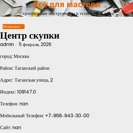
Всё для мастера
Перейти
к
Строительные инструменты и техника для дома
содержимому
Инструмент
Центр скупки
admin
5 февраля, 2026
город: Москва
Район: Таганский район
Адрес: Таганская улица, 2
Индекс: 109147.0
Телефон: nan
Мобильный Телефон: +7‒968‒943‒30‒00
Сайт: nan