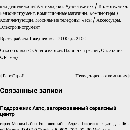
вид деятельности: Антиквариат, Аудиотехника / Видеотехника,
Бензоинструмент, Комиссионные магазины, Компьютеры /
Комплектующие, Мобильные телефоны, Часы / Аксессуары,
Электроинструмент
Время работы: Ежедневно с 09:00 до 21:00
Способ оплаты: Оплата картой, Наличный расчёт, Оплата по
QR-коду
БарсСтрой
Пекос, торговая компания
Навигация
по
Связанные записи
записям
Подорожник Авто, авторизованный сервисный
центр
город: Москва Район: Коньково район Адрес: Профсоюзная улица, вл118в
ст1 Индекс: 117437.0 Телефон: 8‒800‒707‒90‒90 Мобильный…