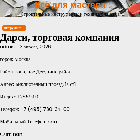
Всё для мастера
Перейти
к
Строительные инструменты и техника для дома
содержимому
Инструмент
Дарси, торговая компания
admin
3 апреля, 2026
город: Москва
Район: Западное Дегунино район
Адрес: Библиотечный проезд, 1а ст1
Индекс: 125599.0
Телефон: +7 (495) 730‒34‒00
Мобильный Телефон: nan
Сайт: nan