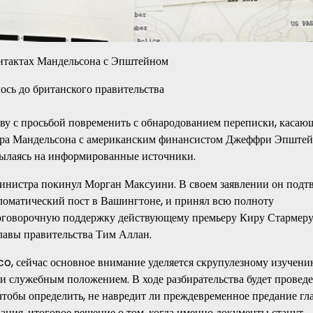
онтактах Мандельсона с Эпштейном
ву с просьбой повременить с обнародованием переписки, касаю
ра Мандельсона с американским финансистом Джеффри Эпштей
ссылаясь на информированные источники.
министра покинул Морган Максуини. В своем заявлении он подтв
ломатический пост в Вашингтоне, и принял всю полноту
езоговорочную поддержку действующему премьеру Киру Стармеру
лавы правительства Тим Аллан.
ico, сейчас основное внимание уделяется скрупулезному изучен
и служебным положением. В ходе разбирательства будет проведе
чтобы определить, не навредит ли преждевременное предание гл
ания, итоговое решение о том, когда именно документы станут