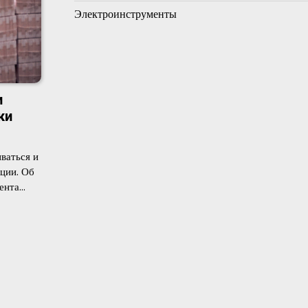
Электроинструменты
и
ки
ваться и
ции. Об
дента…