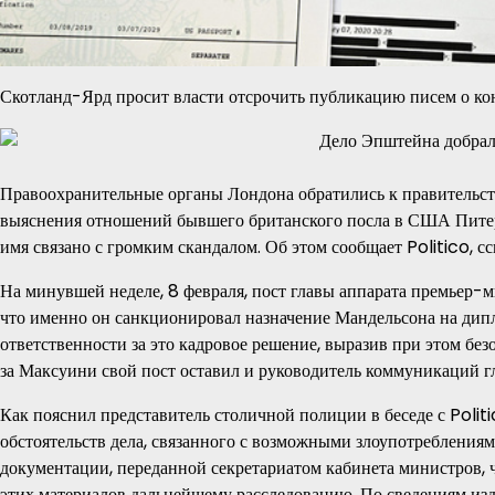
Скотланд-Ярд просит власти отсрочить публикацию писем о к
Правоохранительные органы Лондона обратились к правительст
выяснения отношений бывшего британского посла в США Пите
имя связано с громким скандалом. Об этом сообщает Politico, 
На минувшей неделе, 8 февраля, пост главы аппарата премьер-
что именно он санкционировал назначение Мандельсона на дип
ответственности за это кадровое решение, выразив при этом б
за Максуини свой пост оставил и руководитель коммуникаций г
Как пояснил представитель столичной полиции в беседе с Polit
обстоятельств дела, связанного с возможными злоупотреблениям
документации, переданной секретариатом кабинета министров, 
этих материалов дальнейшему расследованию. По сведениям изд