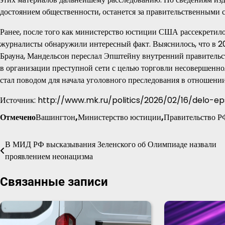
достоянием общественности, останется за правительственными 
Ранее, после того как министерство юстиции США рассекретил
журналисты обнаружили интересный факт. Выяснилось, что в 20
Брауна, Мандельсон переслал Эпштейну внутренний правительс
в организации преступной сети с целью торговли несовершенно
стал поводом для начала уголовного преследования в отношени
Источник: http://www.mk.ru/politics/2026/02/16/delo-e
Отмечено
Вашингтон
,
Министерство юстиции
,
Правительство Р
В МИД РФ высказывания Зеленского об Олимпиаде назвали
Навигация
проявлением неонацизма
по
Связанные записи
записям