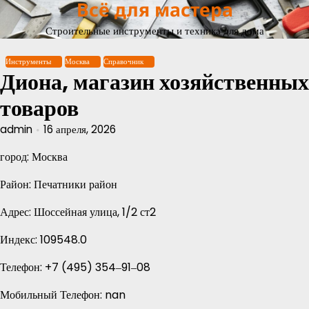
Всё для мастера
Перейти
к
Строительные инструменты и техника для дома
содержимому
Инструменты
Москва
Справочник
Диона, магазин хозяйственных
товаров
admin
16 апреля, 2026
город: Москва
Район: Печатники район
Адрес: Шоссейная улица, 1/2 ст2
Индекс: 109548.0
Телефон: +7 (495) 354‒91‒08
Мобильный Телефон: nan