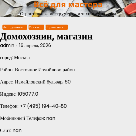
Всё для мастера
Перейти
к
Строительные инструменты и техника для дома
содержимому
Инструменты
Москва
Справочник
Домохозяин, магазин
admin
16 апреля, 2026
город: Москва
Район: Восточное Измайлово район
Адрес: Измайловский бульвар, 60
Индекс: 105077.0
Телефон: +7 (495) 194‒40‒80
Мобильный Телефон: nan
Сайт: nan