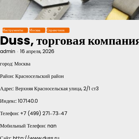
Перейти
к
содержимому
Инструменты
Москва
Справочник
Duss, торговая компани
admin
16 апреля, 2026
город: Москва
Район: Красносельский район
Адрес: Верхняя Красносельская улица, 2/1 ст3
Индекс: 107140.0
Телефон: +7 (499) 271‒73‒47
Мобильный Телефон: nan
Сайт: http://www.duss.ru