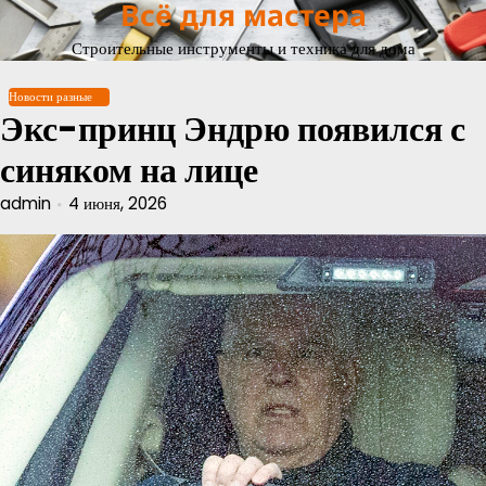
Всё для мастера
Перейти
к
Строительные инструменты и техника для дома
содержимому
Новости разные
Экс-принц Эндрю появился с
синяком на лице
admin
4 июня, 2026