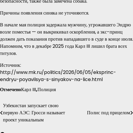
безопасности, также была замечена собака.
Причины появления синяка не уточняются.
В начале мая полиция задержала мужчину, угрожавшего Эндрю
возле поместья — он выкрикивал оскорбления, а экс-принц
должен дать показания против нападавшего в суде в конце июля.
Напомним, что в декабре 2025 года Карл III лишил брата всех
титулов.
Источник:
http://www.mk.ru/politics/2026/06/05/eksprinc-
endryu-poyavilsya-s-sinyakov-na-lice.html
Отмечено
Карл III
,
Полиция
Узбекистан запускает свою
Навигация
первую АЭС: Гросси называет
Полис под прицелом
по
проект уникальным
записям