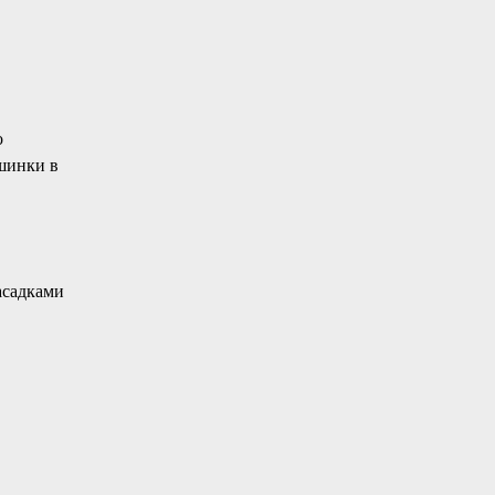
о
ашинки в
асадками