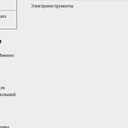
Электроинструменты
ших
е
 Именно
Для
 больший
дошвы