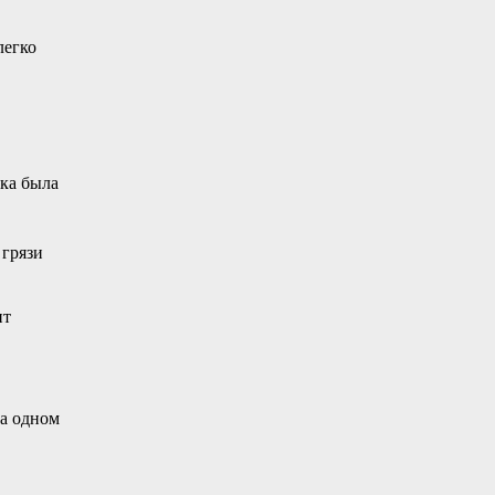
легко
вка была
 грязи
ит
на одном