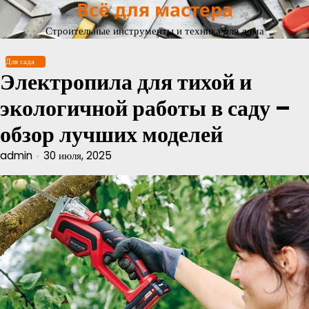
Всё для мастера
Перейти
к
Строительные инструменты и техника для дома
содержимому
Для сада
Электропила для тихой и
экологичной работы в саду –
обзор лучших моделей
admin
30 июля, 2025