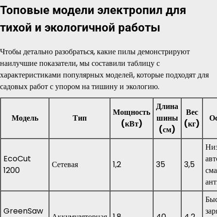
Топовые модели электропил для
тихой и экологичной работы
Чтобы детально разобраться, какие пилы демонстрируют
наилучшие показатели, мы составили таблицу с
характеристиками популярных моделей, которые подходят для
садовых работ с упором на тишину и экологию.
Длина
Мощность
Вес
Модель
Тип
шины
О
(кВт)
(кг)
(см)
Ни
EcoCut
авт
Сетевая
1,2
35
3,5
1200
сма
ан
Быс
GreenSaw
зар
Аккумуляторная
1,8
40
4,2