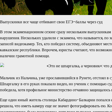
Выпускники все чаще отбивают свои ЕГЭ-баллы через суд
В этом экзаменационном сезоне сразу нескольким выпускникам у
нарушения. Нескольких удалили с экзамена, что называется, по 
записей видеокамер. Тех, кто победил систему, объединяют мес
кавказские республики. Впрочем, юристы считают, что возможно
наличии грамотной помощи.
Мальчик из Нальчика, уже прославившийся в Рунете, отстоял в 
Шпаргалку в его руках показало видео, но ученик с помощью суд
победила, хотя профильное министерство отчаянно защищалось 
Еще один юный житель столицы Кабардино-Балкарии попался с
решила, что иметь камеру еще не значит фотографировать ею. К
экзаменуемого, была посрамлена, хотя тоже пыталась защищатьс