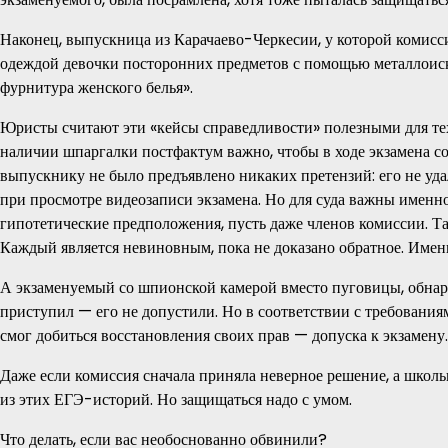
Наконец, выпускница из Карачаево-Черкесии, у которой комисси
одеждой девочки посторонних предметов с помощью металлоискате
фурнитура женского белья».
Юристы считают эти «кейсы справедливости» полезными для тех
наличии шпаргалки постфактум важно, чтобы в ходе экзамена с
выпускнику не было предъявлено никаких претензий: его не удал
при просмотре видеозаписи экзамена. Но для суда важны именно
гипотетические предположения, пусть даже членов комиссии. Т
Каждый является невиновным, пока не доказано обратное. Именн
А экзаменуемый со шпионской камерой вместо пуговицы, обнару
приступил — его не допустили. Но в соответствии с требования
смог добиться восстановления своих прав — допуска к экзамену.
Даже если комиссия сначала приняла неверное решение, а школ
из этих ЕГЭ-историй. Но защищаться надо с умом.
Что делать, если вас необоснованно обвинили?