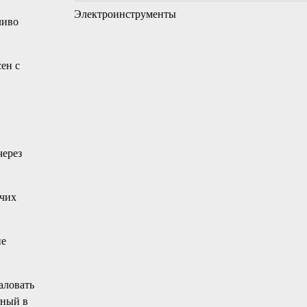
Электроинструменты
ливо
ен с
через
очих
ие
аловать
нный в