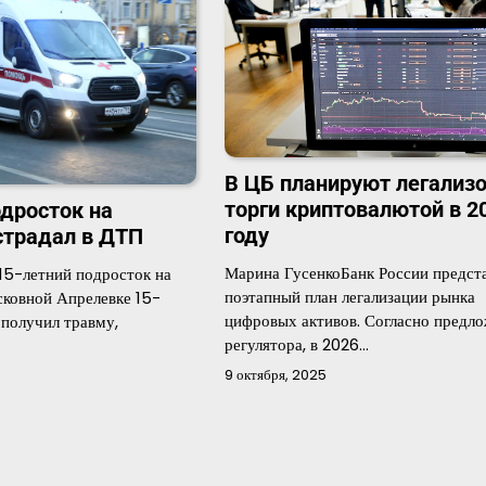
В ЦБ планируют легализ
торги криптовалютой в 2
одросток на
году
страдал в ДТП
Марина ГусенкоБанк России предст
15-летний подросток на
поэтапный план легализации рынка
сковной Апрелевке 15-
цифровых активов. Согласно предл
 получил травму,
регулятора, в 2026…
9 октября, 2025