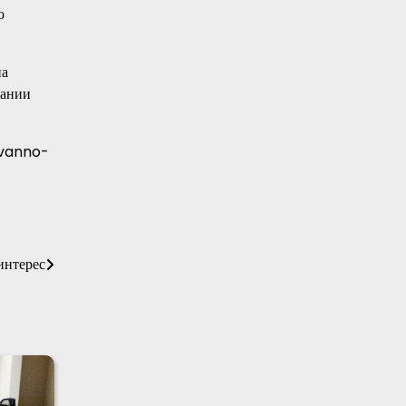
о
на
чании
ovanno-
интерес