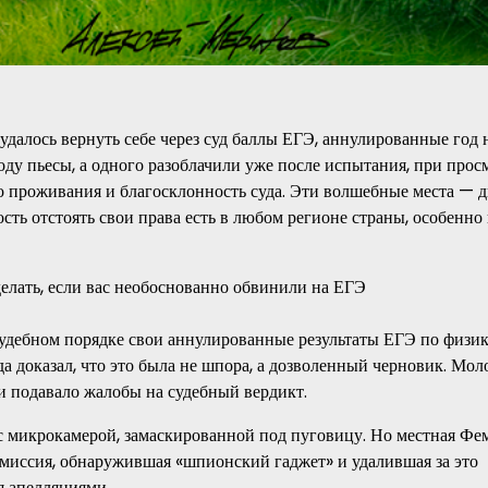
далось вернуть себе через суд баллы ЕГЭ, аннулированные год н
ходу пьесы, а одного разоблачили уже после испытания, при прос
то проживания и благосклонность суда. Эти волшебные места — д
сть отстоять свои права есть в любом регионе страны, особенно
судебном порядке свои аннулированные результаты ЕГЭ по физик
а доказал, что это была не шпора, а дозволенный черновик. Мол
и подавало жалобы на судебный вердикт.
 микрокамерой, замаскированной под пуговицу. Но местная Фе
омиссия, обнаружившая «шпионский гаджет» и удалившая за это
я апелляциями.