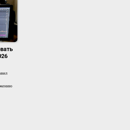
овать
026
авил
ожению