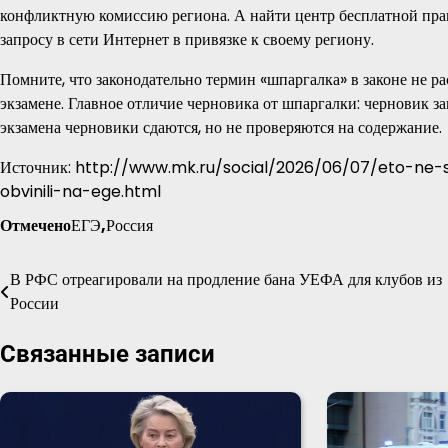
конфликтную комиссию региона. А найти центр бесплатной пра
запросу в сети Интернет в привязке к своему региону.
Помните, что законодательно термин «шпаргалка» в законе не рас
экзамене. Главное отличие черновика от шпаргалки: черновик за
экзамена черновики сдаются, но не проверяются на содержание.
Источник: http://www.mk.ru/social/2026/06/07/eto-ne
obvinili-na-ege.html
Отмечено
ЕГЭ
,
Россия
В РФС отреагировали на продление бана УЕФА для клубов из
Навигация
России
по
Связанные записи
записям