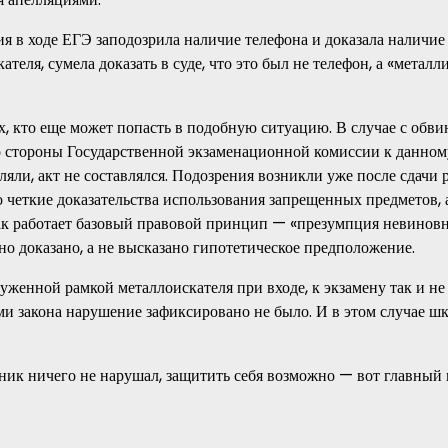
я в ходе ЕГЭ заподозрила наличие телефона и доказала наличие
ля, сумела доказать в суде, что это был не телефон, а «металл
, кто еще может попасть в подобную ситуацию. В случае с обви
о стороны Государственной экзаменационной комиссии к данном
яли, акт не составлялся. Подозрения возникли уже после сдачи р
 четкие доказательства использования запрещенных предметов, 
ак работает базовый правовой принцип — «презумпция невиновн
о доказано, а не высказано гипотетическое предположение.
женной рамкой металлоискателя при входе, к экзамену так и не
ми закона нарушение зафиксировано не было. И в этом случае ш
ьник ничего не нарушал, защитить себя возможно — вот главный