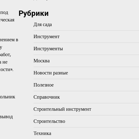
 под
Рубрики
ическая
Для сада
Инструмент
нением в
у
Инструменты
абот,
Москва
а не
ости».
Новости разные
Полезное
кольник
Справочник
Строительный инструмент
 вывод
Строительство
Техника