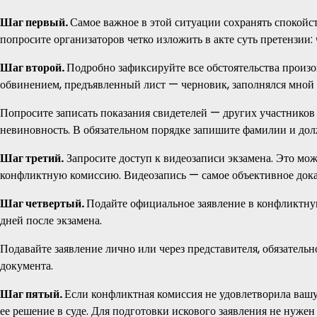
Шаг первый.
Самое важное в этой ситуации сохранять спокойс
попросите организаторов четко изложить в акте суть претензии
Шаг второй.
Подробно зафиксируйте все обстоятельства произо
обвинением, предъявленный лист — черновик, заполнялся мной 
Попросите записать показания свидетелей — других участников
невиновность. В обязательном порядке запишите фамилии и до
Шаг третий.
Запросите доступ к видеозаписи экзамена. Это можн
конфликтную комиссию. Видеозапись — самое объективное дока
Шаг четвертый.
Подайте официальное заявление в конфликтну
дней после экзамена.
Подавайте заявление лично или через представителя, обязатель
документа.
Шаг пятый.
Если конфликтная комиссия не удовлетворила вашу 
ее решение в суде. Для подготовки искового заявления не нужен 