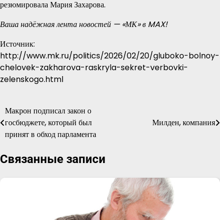
резюмировала Мария Захарова.
Ваша надёжная лента новостей — «МК» в MAX!
Источник:
http://www.mk.ru/politics/2026/02/20/gluboko-bolnoy-
chelovek-zakharova-raskryla-sekret-verbovki-
zelenskogo.html
Макрон подписал закон о
Навигация
госбюджете, который был
Милден, компания
по
принят в обход парламента
записям
Связанные записи