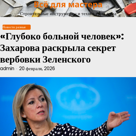
Всё для мастера
Перейти
к
Строительные инструменты и техника для дома
содержимому
Новости разные
«Глубоко больной человек»:
Захарова раскрыла секрет
вербовки Зеленского
admin
20 февраля, 2026