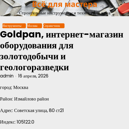
Всё для мастера
Перейти
к
Строительные инструменты и техника для дома
содержимому
Инструменты
Москва
Справочник
Goldpan, интернет-магазин
оборудования для
золотодобычи и
геологоразведки
admin
16 апреля, 2026
город: Москва
Район: Измайлово район
Адрес: Советская улица, 80 ст21
Индекс: 105122.0