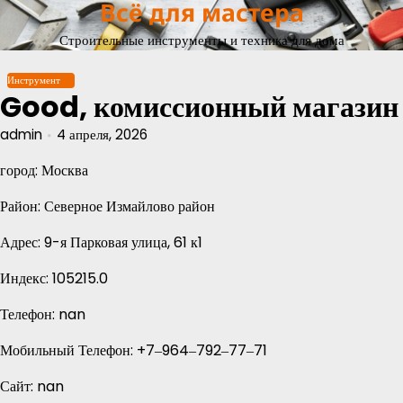
Всё для мастера
Перейти
к
Строительные инструменты и техника для дома
содержимому
Инструмент
Good, комиссионный магазин
admin
4 апреля, 2026
город: Москва
Район: Северное Измайлово район
Адрес: 9-я Парковая улица, 61 к1
Индекс: 105215.0
Телефон: nan
Мобильный Телефон: +7‒964‒792‒77‒71
Сайт: nan