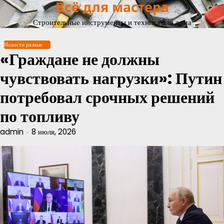
Всё для мастера
Перейти
к
Строительные инструменты и техника для дома
содержимому
Новости разные
«Граждане не должны
чувствовать нагрузки»: Путин
потребовал срочных решений
по топливу
admin
8 июля, 2026