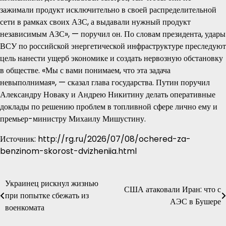
зажимали продукт исключительно в своей распределительной
сети в рамках своих АЗС, а выдавали нужный продукт
независимым АЗС», — поручил он. По словам президента, удары
ВСУ по российской энергетической инфраструктуре преследуют
цель нанести ущерб экономике и создать нервозную обстановку
в обществе. «Мы с вами понимаем, что эта задача
невыполнимая», — сказал глава государства. Путин поручил
Александру Новаку и Андрею Никитину делать оперативные
доклады по решению проблем в топливной сфере лично ему и
премьер-министру Михаилу Мишустину.
Источник: http://rg.ru/2026/07/08/ochered-za-
benzinom-skorost-dvizheniia.html
Украинец рискнул жизнью
Навигация
США атаковали Иран: что с
при попытке сбежать из
АЭС в Бушере
по
военкомата
записям