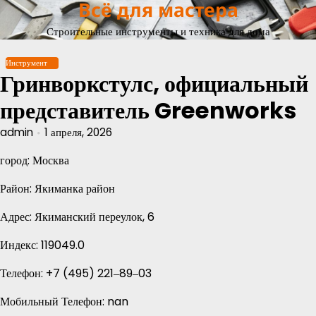
Всё для мастера
Перейти
к
Строительные инструменты и техника для дома
содержимому
Инструмент
Гринворкстулс, официальный
представитель Greenworks
admin
1 апреля, 2026
город: Москва
Район: Якиманка район
Адрес: Якиманский переулок, 6
Индекс: 119049.0
Телефон: +7 (495) 221‒89‒03
Мобильный Телефон: nan