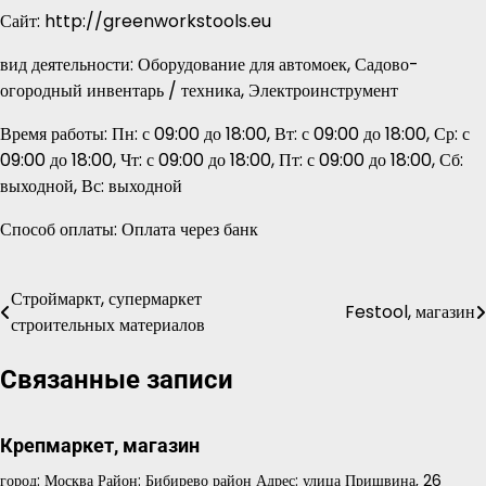
Сайт: http://greenworkstools.eu
вид деятельности: Оборудование для автомоек, Садово-
огородный инвентарь / техника, Электроинструмент
Время работы: Пн: с 09:00 до 18:00, Вт: с 09:00 до 18:00, Ср: с
09:00 до 18:00, Чт: с 09:00 до 18:00, Пт: с 09:00 до 18:00, Сб:
выходной, Вс: выходной
Способ оплаты: Оплата через банк
Строймаркт, супермаркет
Навигация
Festool, магазин
строительных материалов
по
Связанные записи
записям
Крепмаркет, магазин
город: Москва Район: Бибирево район Адрес: улица Пришвина, 26