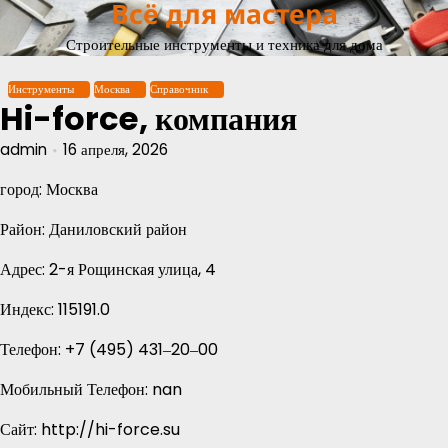
Всё для мастера
Перейти
к
Строительные инструменты и техника для дома
содержимому
Инструменты
Москва
Справочник
Hi-force, компания
admin
16 апреля, 2026
город: Москва
Район: Даниловский район
Адрес: 2-я Рощинская улица, 4
Индекс: 115191.0
Телефон: +7 (495) 431‒20‒00
Мобильный Телефон: nan
Сайт: http://hi-force.su