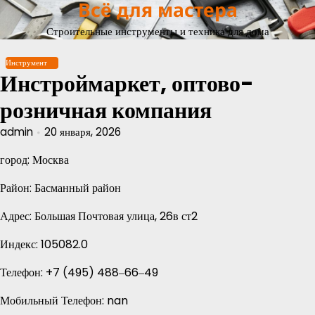
Всё для мастера
Перейти
к
Строительные инструменты и техника для дома
содержимому
Инструмент
Инстроймаркет, оптово-
розничная компания
admin
20 января, 2026
город: Москва
Район: Басманный район
Адрес: Большая Почтовая улица, 26в ст2
Индекс: 105082.0
Телефон: +7 (495) 488‒66‒49
Мобильный Телефон: nan