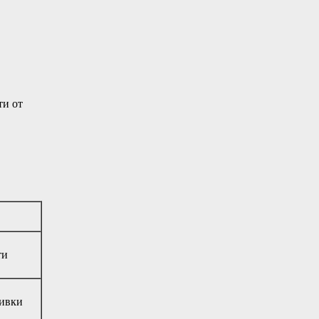
ти от
ти
ливки