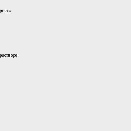
рвого
растворе
.