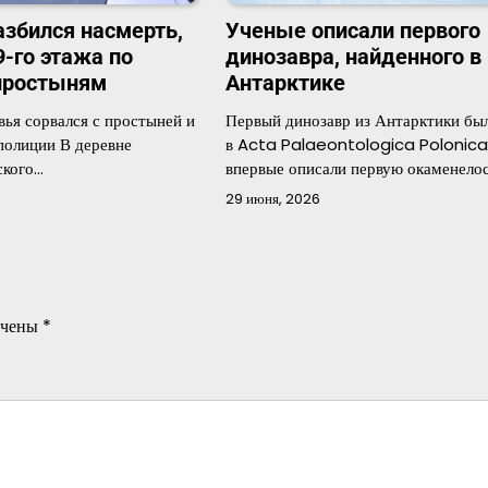
азбился насмерть,
Ученые описали первого
9-го этажа по
динозавра, найденного в
простыням
Антарктике
ья сорвался с простыней и
Первый динозавр из Антарктики бы
 полиции В деревне
в Acta Palaeontologica Polonic
ского…
впервые описали первую окаменело
29 июня, 2026
ечены
*