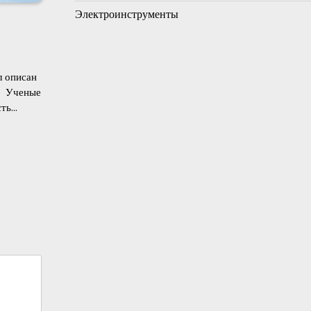
Электроинструменты
л описан
a Ученые
сть…