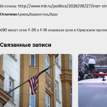
Источник: http://www.mk.ru/politics/2026/06/27/iran-ot
Отмечено
Армия
,
Вашингтон
,
Иран
Навигация
90 минут огня: F‑35 и F‑16 атаковали цели в Ормузском проли
по
Связанные записи
записям