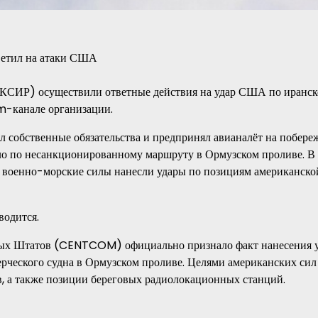
(КСИР) осуществили ответные действия на удар США по иранс
m-канале организации.
 собственные обязательства и предпринял авианалёт на побере
ало по несанкционированному маршруту в Ормузском проливе. В
их военно-морские силы нанесли удары по позициям американск
водится.
ных Штатов (CENTCOM) официально признало факт нанесения 
мерческого судна в Ормузском проливе. Целями американских си
, а также позиции береговых радиолокационных станций.