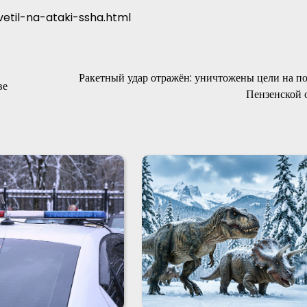
vetil-na-ataki-ssha.html
Ракетный удар отражён: уничтожены цели на по
ве
Пензенской 