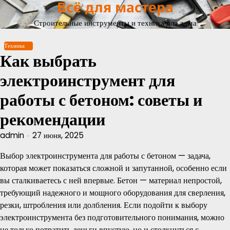
Всё для мастера
Перейти
к
Строительные инструменты и техника для дома
содержимому
Техника
Как выбрать
электроинструмент для
работы с бетоном: советы и
рекомендации
admin
27 июня, 2025
Выбор электроинструмента для работы с бетоном — задача,
которая может показаться сложной и запутанной, особенно если
вы сталкиваетесь с ней впервые. Бетон — материал непростой,
требующий надежного и мощного оборудования для сверления,
резки, штробления или долбления. Если подойти к выбору
электроинструмента без подготовительного понимания, можно
не только потратить деньги впустую, но и столкнуться с