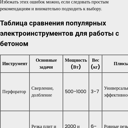
Избежать этих ошибок можно, если следовать простым
рекомендациям и внимательно подходить к выбору.
Таблица сравнения популярных
электроинструментов для работы с
бетоном
Основные
Мощность
Вес
Инструмент
Плюс
задачи
(Вт)
(кг)
Сверление,
Универсальн
Перфоратор
500–1000
3–7
долбление
эффективно
Резка плит и
2000 и
6–
Ровные резы