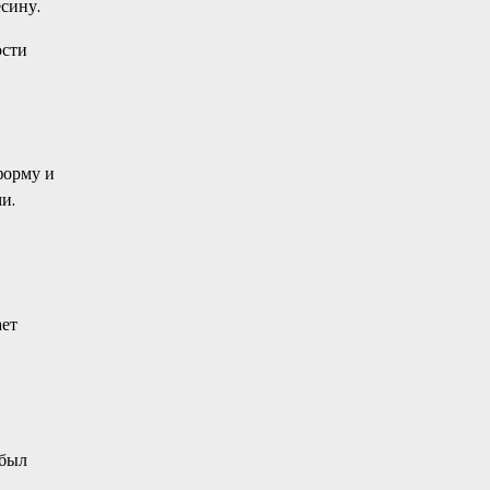
сину.
юсти
форму и
и.
ает
 был