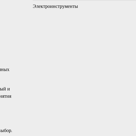
Электроинструменты
ичных
лый и
нятия
выбор.