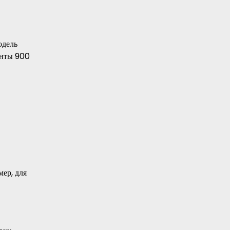
одель
енты 900
мер, для