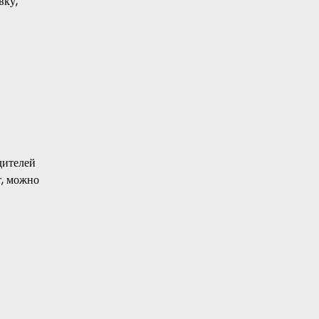
вку,
дителей
т, можно