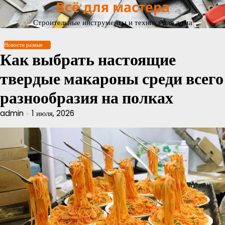
Всё для мастера
Перейти
к
Строительные инструменты и техника для дома
содержимому
Новости разные
Как выбрать настоящие
твердые макароны среди всего
разнообразия на полках
admin
1 июля, 2026