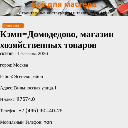
Всё для мастера
Перейти
к
Строительные инструменты и техника для дома
содержимому
Инструмент
Кэмп-Домодедово, магазин
хозяйственных товаров
admin
1 февраля, 2026
город: Москва
Район: Ясенево район
Адрес: Вильнюсская улица, 1
Индекс: 117574.0
Телефон: +7 (495) 150‒40‒26
Мобильный Телефон: nan