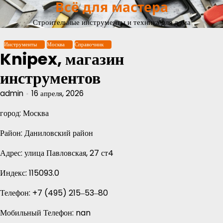
Всё для мастера
Перейти
к
Строительные инструменты и техника для дома
содержимому
Инструменты
Москва
Справочник
Knipex, магазин
инструментов
admin
16 апреля, 2026
город: Москва
Район: Даниловский район
Адрес: улица Павловская, 27 ст4
Индекс: 115093.0
Телефон: +7 (495) 215‒53‒80
Мобильный Телефон: nan