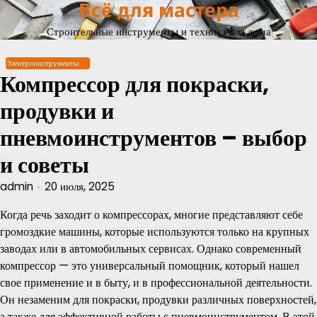
Всё для мастера
Перейти
к
Строительные инструменты и техника для дома
содержимому
Электроинструменты
Компрессор для покраски,
продувки и
пневмоинструментов – выбор
и советы
admin
20 июля, 2025
Когда речь заходит о компрессорах, многие представляют себе
громоздкие машины, которые используются только на крупных
заводах или в автомобильных сервисах. Однако современный
компрессор — это универсальный помощник, который нашел
свое применение и в быту, и в профессиональной деятельности.
Он незаменим для покраски, продувки различных поверхностей,
а также для эффективной работы с пневмоинструментом. В этой