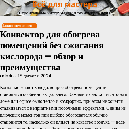
Всё для мастера
Перейти
к
Строительные инструменты и техника для дома
содержимому
Электроинструменты
Конвектор для обогрева
помещений без сжигания
кислорода – обзор и
преимущества
admin
15 декабря, 2024
Когда наступают холода, вопрос обогрева помещений
становится особенно актуальным. Каждый из нас хочет, чтобы в
доме или офисе было тепло и комфортно, при этом не хочется
сталкиваться с неприятными побочными эффектами. Одним из
ключевых моментов при выборе обогревателя обычно
становится то, насколько он влияет на качество воздуха — ведь
многие устройства при работе сжигают кислород, создавая