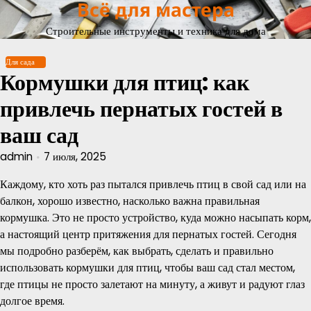
Всё для мастера
Перейти
к
Строительные инструменты и техника для дома
содержимому
Для сада
Кормушки для птиц: как
привлечь пернатых гостей в
ваш сад
admin
7 июля, 2025
Каждому, кто хоть раз пытался привлечь птиц в свой сад или на
балкон, хорошо известно, насколько важна правильная
кормушка. Это не просто устройство, куда можно насыпать корм,
а настоящий центр притяжения для пернатых гостей. Сегодня
мы подробно разберём, как выбрать, сделать и правильно
использовать кормушки для птиц, чтобы ваш сад стал местом,
где птицы не просто залетают на минуту, а живут и радуют глаз
долгое время.